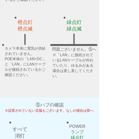
橙点灯
緑点灯
​橙点滅
​緑点滅
カメラ本体に電気が供給
問題ございませ
されていません。
※「LAN」に接続されて
POE本体の「LAN+DC」
いるLANケーブルが外れ
と「LAN」にLANケーブ
ていたり、ゆるみがある
ルが接続されているかご
場合は
差し直してくださ
確認ください。
い。
⑤ハブの確認
※設置されていない店舗もございます。なしの場合は⑥へ
POWER
すべて
ランプ
​消灯
​緑点灯