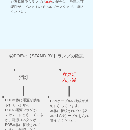
​※再起動後もランプが
赤色
の場合は、故障の可
能性がございますのでヘルプデスクまでご連絡
ください。
④POEの【STAND BY】ランプの確認
赤点灯
​​消灯
​赤点滅
POE本体に電源が供給
LANケーブルの接続が反
されていません。
対になっています。
POEの電源プラグがコ
本体に接続されている2
ンセントにささっている
本のLANケーブルを入れ
か、電源コネクタが
替えてください。
POE本体に接続されて
いるかご確認ください。