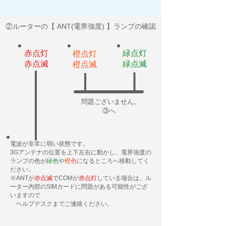
②ルーターの【 ANT(電界強度) 】ランプの確認
赤点灯
緑点灯
橙点灯
​赤点滅
​緑点滅
​橙点滅
問題ございません。
​ ③へ
電波が非常に弱い状態です。
3Gアンテナの位置を上下左右に動かし、電界強度の
ランプの色が
緑色
や
橙色
になるところへ移動してく
ださい。
※ANTが
赤点滅
でCOMが
赤点灯
している場合は、ル
ーター内部のSIMカードに問題がある可能性がござ
いますので
​ ヘルプデスクまでご連絡ください。