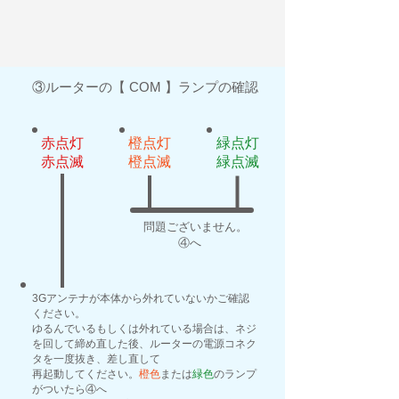
③ルーターの【 COM 】ランプの確認
赤点灯
橙点灯
緑点灯
​赤点滅
​橙点滅
​緑点滅
問題ございません。
​ ④へ
3Gアンテナが本体から外れていないかご確認
ください。
ゆるんでいるもしくは外れている場合は、ネジ
を回して締め直した後、ルーターの電源コネク
タを一度抜き、差し直して
再起動してください。
橙色
または
緑色
のランプ
がついたら④へ