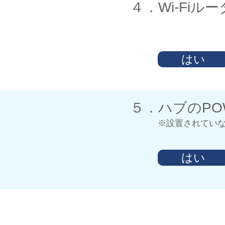
​４．Wi-F
はい
​５．ハブのP
※設置されてい
はい