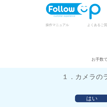
操作マニュアル
よくあるご
お手数
​１．カメラの
はい