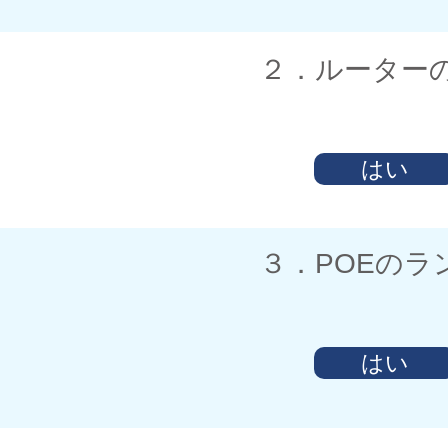
​２．ルータ
はい
​３．POEの
はい